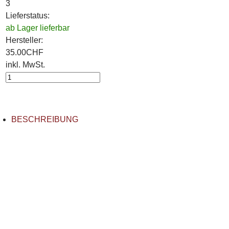
3
Lieferstatus:
ab Lager lieferbar
Hersteller:
35.00
CHF
inkl. MwSt.
BESCHREIBUNG
Aus angenehmem "Memory Foam".
Einheitsgrösse
Farbe: Schwarz