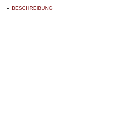
BESCHREIBUNG
Beste Qualität.
Grösse: 11,5cm, 12,5cm und 13,5cm